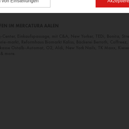
n von Einstellungen
Akzeptiere
FEN IM MERCATURA AALEN
-Center, Einkaufspassage, mit C&A, New Yorker, TEDi, Bonita, Str
ie-markt, Reformhaus Biomarkt Kaliss, Bäckerei Berroth, Coffreez,
rkasse Ostalb-Automat, O2, Aldi, New York Nails, TK Maxx, Kieser
 & more.