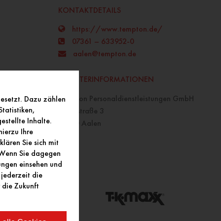
KONTAKTDETAILS
https://www.tempton.de/
07361 – 633952-0
aalen@tempton.de
ANBIETERINFORMATIONEN
Tempton Personaldienstleistungen GmbH
gesetzt. Dazu zählen
tatistiken,
Kanalstraße 3
stellte Inhalte.
73430 Aalen
ierzu Ihre
lären Sie sich mit
. Wenn Sie dagegen
lungen einsehen und
jederzeit die
 die Zukunft