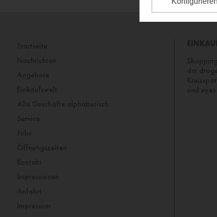
Konfiguriere
EINKAU
Startseite
Nachrichten
Shopping
dm droger
Angebote
Kreisspa
Einkaufswelt
und eyes
Alle Geschäfte alphabetisch
Service
Jobs
Öffnungszeiten
Kontakt
Impressionen
Anfahrt
Impressum