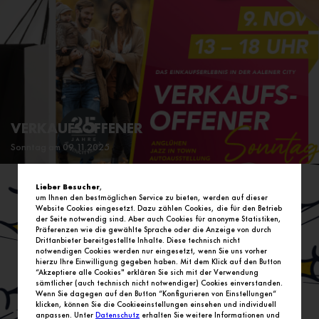
VERKAUFSOFFENER
Sonntag am 09.11.2025
Lieber Besucher
,
um Ihnen den bestmöglichen Service zu bieten, werden auf dieser
Website Cookies eingesetzt. Dazu zählen Cookies, die für den Betrieb
der Seite notwendig sind. Aber auch Cookies für anonyme Statistiken,
Präferenzen wie die gewählte Sprache oder die Anzeige von durch
Drittanbieter bereitgestellte Inhalte. Diese technisch nicht
notwendigen Cookies werden nur eingesetzt, wenn Sie uns vorher
hierzu Ihre Einwilligung gegeben haben. Mit dem Klick auf den Button
“Akzeptiere alle Cookies" erklären Sie sich mit der Verwendung
sämtlicher (auch technisch nicht notwendiger) Cookies einverstanden.
Wenn Sie dagegen auf den Button “Konfigurieren von Einstellungen“
OPEN CAMPUS
klicken, können Sie die Cookieeinstellungen einsehen und individuell
anpassen. Unter
Datenschutz
erhalten Sie weitere Informationen und